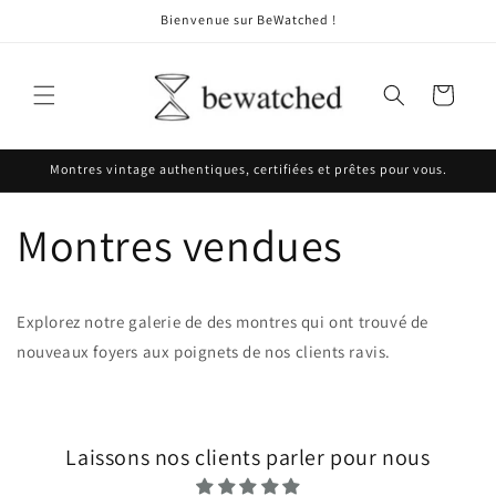
et
Bienvenue sur BeWatched !
passer
au
contenu
Panier
Montres vintage authentiques, certifiées et prêtes pour vous.
Montres vendues
Explorez notre galerie de
des montres qui ont trouvé de
nouveaux foyers aux poignets de nos clients ravis.
Laissons nos clients parler pour nous